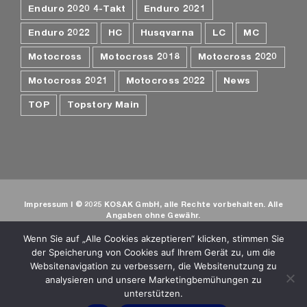
Enduro 2020 4-Takt
Enduro 2021
Enduro 2022
HC
Husqvarna
LC
MC
Motocross
Motocross 2018
Motocross 2020
Motocross 2021
Motocross 2022
News
TOP
Topstory Main
Impressum
I © 2025 KOSAK GmbH, alle Rechte vorbehalten. Alle
Angaben ohne Gewähr.
© Webdesign
Kosak Media
- Verantwortlich für den Inhalt siehe
Wenn Sie auf „Alle Cookies akzeptieren“ klicken, stimmen Sie
Impressum
. Alle Inhalte sind urheberrechtlich geschützt und
dürfen ohne schriftliche Zustimmung nicht für Drittangebote
der Speicherung von Cookies auf Ihrem Gerät zu, um die
genutzt werden. Alle Angaben ohne gewähr. Preisangaben ohne
Websitenavigation zu verbessern, die Websitenutzung zu
gewähr
analysieren und unsere Marketingbemühungen zu
unterstützen.