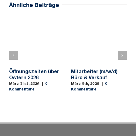
Ähnliche Beiträge
Öffnungszeiten über
Mitarbeiter (m/w/d)
M
Ostern 2026
Büro & Verkauf
f
S
März 31st, 2026
|
0
März 9th, 2026
|
0
b
Kommentare
Kommentare
M
K