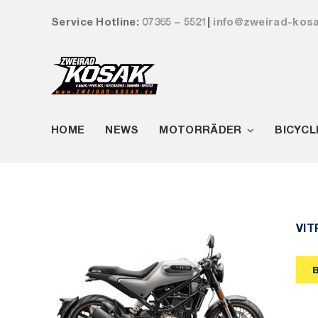
Zum
Service Hotline:
07365 – 5521
|
info@zweirad-kos
Inhalt
springen
HOME
NEWS
MOTORRÄDER
BICYCL
VIT
VITPILEN 401 2020