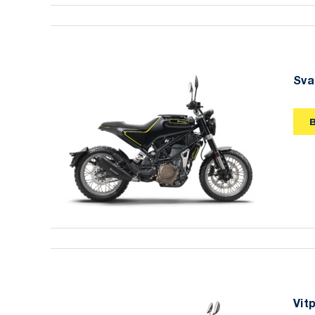
Sva
Svartpilen 401 2019
Vit