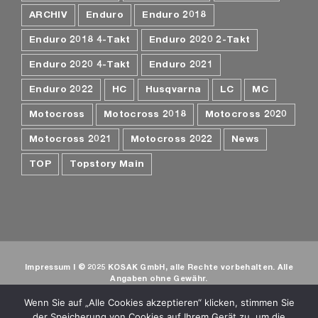
ARCHIV
Enduro
Enduro 2018
Enduro 2018 4-Takt
Enduro 2020 2-Takt
Enduro 2020 4-Takt
Enduro 2021
Enduro 2022
HC
Husqvarna
LC
MC
Motocross
Motocross 2018
Motocross 2020
Motocross 2021
Motocross 2022
News
TOP
Topstory Main
Impressum
I © 2025 KOSAK GmbH, alle Rechte vorbehalten. Alle
Angaben ohne Gewähr.
© Webdesign
Kosak Media
- Verantwortlich für den Inhalt siehe
Wenn Sie auf „Alle Cookies akzeptieren“ klicken, stimmen Sie
Impressum
. Alle Inhalte sind urheberrechtlich geschützt und
dürfen ohne schriftliche Zustimmung nicht für Drittangebote
der Speicherung von Cookies auf Ihrem Gerät zu, um die