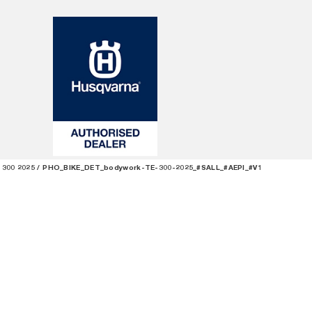
 300 2025
PHO_BIKE_DET_bodywork-TE-300-2025_#SALL_#AEPI_#V1