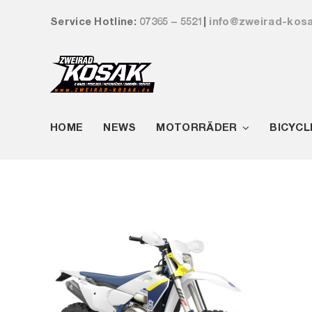
Zum
Service Hotline:
07365 – 5521
|
info@zweirad-kos
Inhalt
springen
HOME
NEWS
MOTORRÄDER
BICYCL