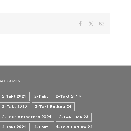
Facebook
X
E-
Mail
KATEGORIEN
2 Takt 2021
2-Takt
2-Takt 2018
2-Takt 2020
2-Takt Enduro 24
2-Takt Motocross 2024
2-TAKT MX 23
4 Takt 2021
4-Takt
4-Takt Enduro 24