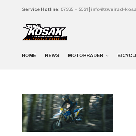
Zum
Service Hotline:
07365 – 5521
|
info@zweirad-kos
Inhalt
springen
HOME
NEWS
MOTORRÄDER
BICYCL