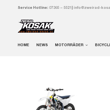
Zum
Service Hotline:
07365 – 5521
|
info@zweirad-kos
Inhalt
springen
HOME
NEWS
MOTORRÄDER
BICYCL