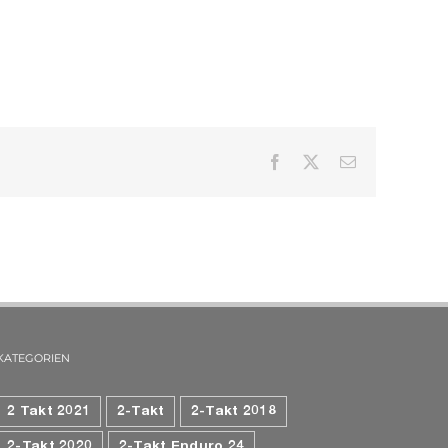
Facebook
X
E-
Mail
KATEGORIEN
2 Takt 2021
2-Takt
2-Takt 2018
2-Takt 2020
2-Takt Enduro 24