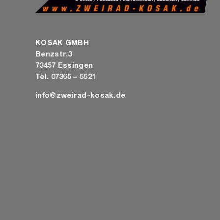
KOSAK GMBH
Benzstr.3
73457 Essingen
Tel. 07365 – 5521
info@zweirad-kosak.de