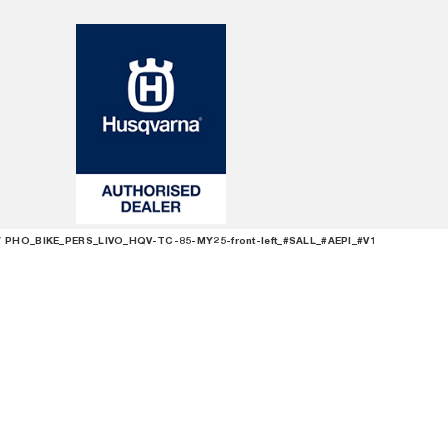
PHO_BIKE_PERS_LIVO_HQV-TC-85-MY25-front-left_#SALL_#AEPI_#V1