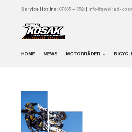
Zum
Service Hotline:
07365 – 5521
|
info@zweirad-kos
Inhalt
springen
HOME
NEWS
MOTORRÄDER
BICYCL