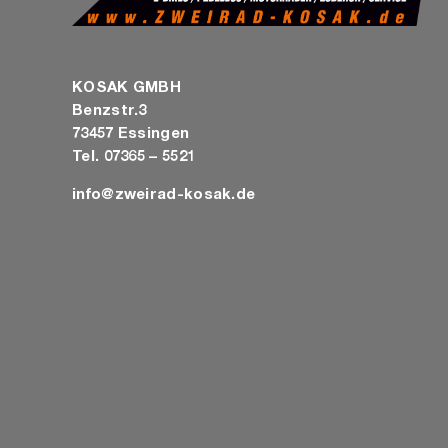
KOSAK GMBH
Benzstr.3
73457 Essingen
Tel. 07365 – 5521
info@zweirad-kosak.de