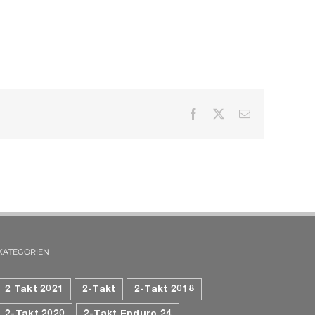
Facebook
X
E-
Mail
KATEGORIEN
2 Takt 2021
2-Takt
2-Takt 2018
2-Takt 2020
2-Takt Enduro 24