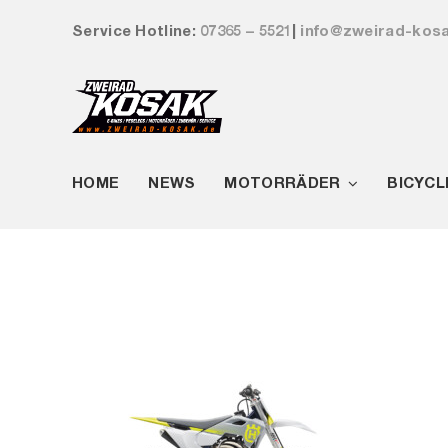
Zum
Service Hotline:
07365 – 5521
|
info@zweirad-kos
Inhalt
springen
HOME
NEWS
MOTORRÄDER
BICYCL