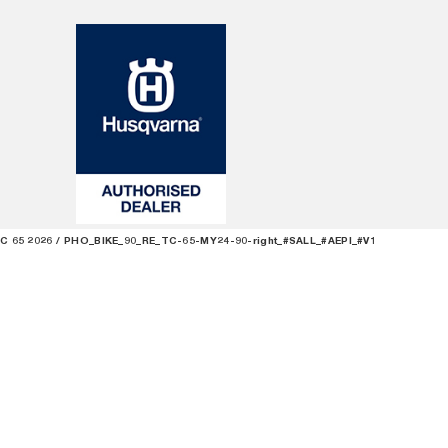
C 65 2026
PHO_BIKE_90_RE_TC-65-MY24-90-right_#SALL_#AEPI_#V1