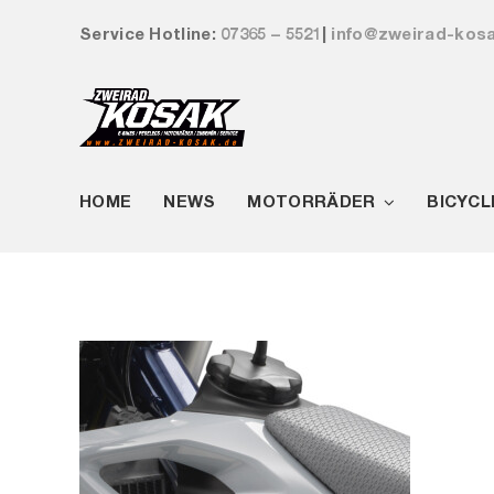
Zum
Service Hotline:
07365 – 5521
|
info@zweirad-kos
Inhalt
springen
HOME
NEWS
MOTORRÄDER
BICYCL