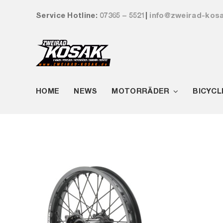
Zum
Service Hotline:
07365 – 5521
|
info@zweirad-kos
Inhalt
springen
HOME
NEWS
MOTORRÄDER
BICYCL