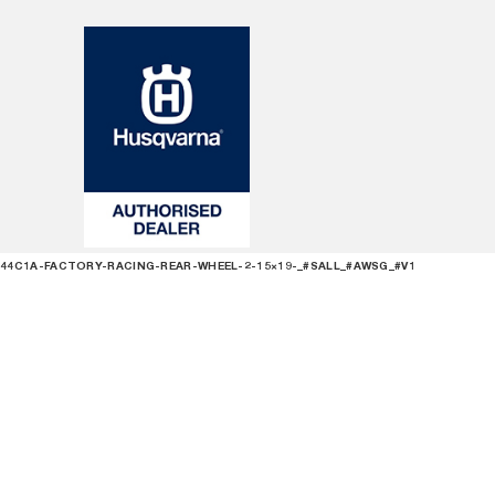
44C1A-FACTORY-RACING-REAR-WHEEL-2-15×19-_#SALL_#AWSG_#V1