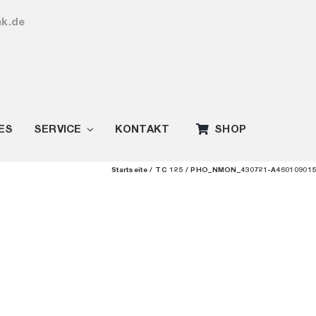
ak.de
ES
SERVICE
KONTAKT
SHOP
Startseite
TC 125
PHO_NMON_430721-A460109015