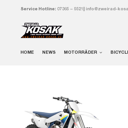
Zum
Service Hotline:
07365 – 5521
|
info@zweirad-kos
Inhalt
springen
HOME
NEWS
MOTORRÄDER
BICYCL