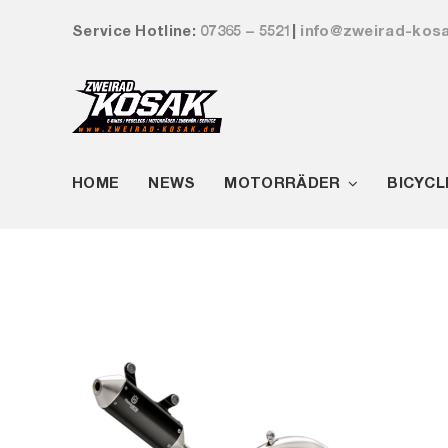
Zum
Service Hotline:
07365 – 5521
|
info@zweirad-kos
Inhalt
springen
HOME
NEWS
MOTORRÄDER
BICYCL