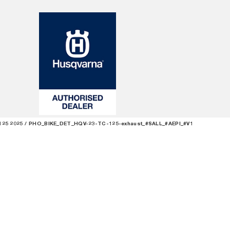
125 2025
PHO_BIKE_DET_HQV-23-TC-125-exhaust_#SALL_#AEPI_#V1