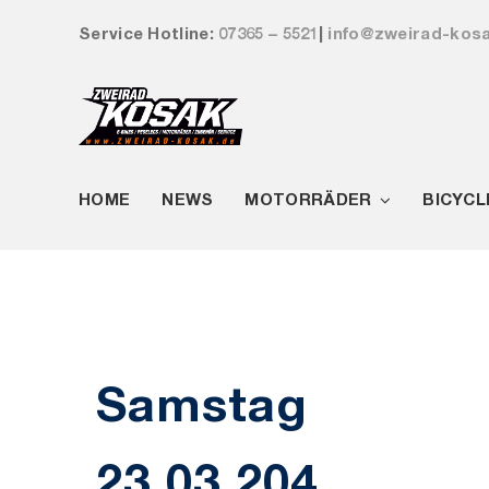
Zum
Service Hotline:
07365 – 5521
|
info@zweirad-kos
Inhalt
springen
HOME
NEWS
MOTORRÄDER
BICYCL
Samstag
23.03.204