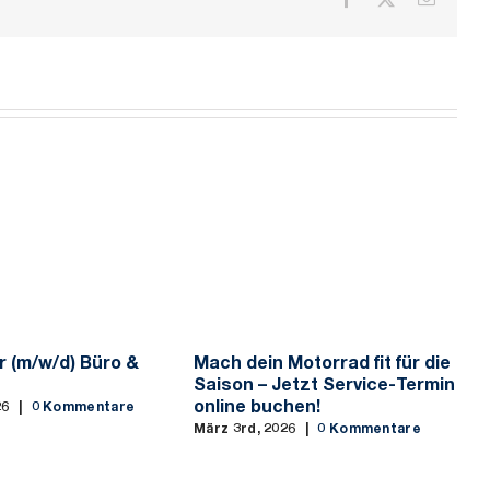
Mail
r (m/w/d) Büro &
Mach dein Motorrad fit für die
G
Saison – Jetzt Service-Termin
J
online buchen!
26
|
0 Kommentare
März 3rd, 2026
|
0 Kommentare