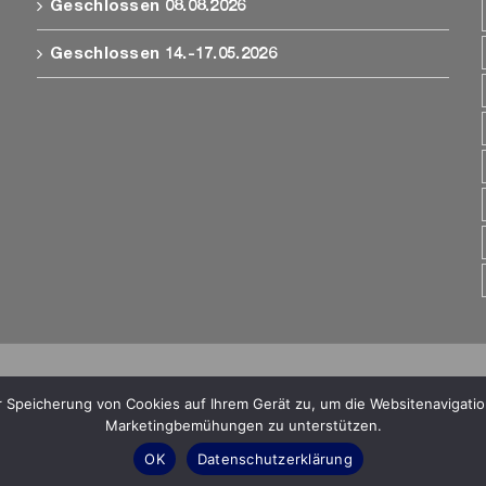
Geschlossen 08.08.2026
Geschlossen 14.-17.05.2026
le Angaben ohne Gewähr.
e
Impressum
. Alle Inhalte sind urheberrechtlich geschützt
er Speicherung von Cookies auf Ihrem Gerät zu, um die Websitenavigat
bote genutzt werden. Alle Angaben ohne gewähr.
Marketingbemühungen zu unterstützen.
OK
Datenschutzerklärung