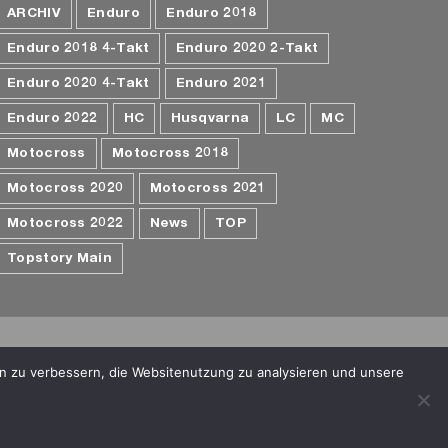
ARCHIV
Enduro
Enduro 2018
Enduro 2018 4-Takt
Enduro 2020 2-Takt
Enduro 2020 4-Takt
Enduro 2021
Enduro 2022
HC
Husqvarna
LC
MC
Motocross
Motocross 2018
Motocross 2020
Motocross 2021
Motocross 2022
News
TOP
Topstory Main
ion zu verbessern, die Websitenutzung zu analysieren und unsere
Facebook
Instagram
X
E-
Mail