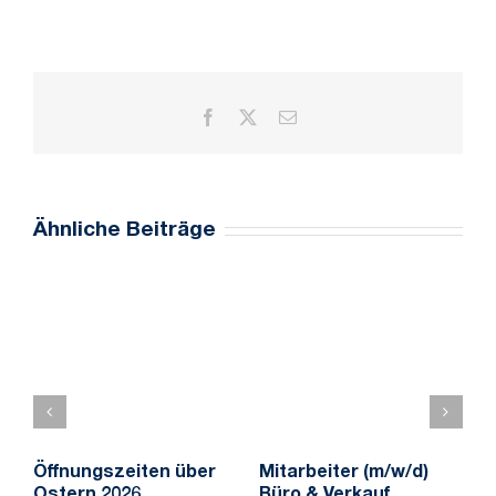
Facebook
X
E-
Mail
Ähnliche Beiträge
Öffnungszeiten über
Mitarbeiter (m/w/d)
M
Ostern 2026
Büro & Verkauf
f