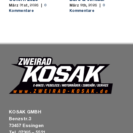
S
März 31st, 2026
|
0
März 9th, 2026
|
0
b
Kommentare
Kommentare
M
K
KOSAK GMBH
Benzstr.3
73457 Essingen
Tel. 07365 – 5521