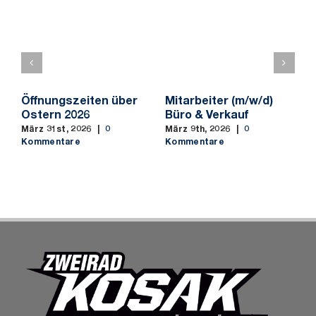
SHOP
Öffnungszeiten über
Mitarbeiter (m/w/d)
M
Ostern 2026
Büro & Verkauf
f
S
März 31st, 2026
|
0
März 9th, 2026
|
0
b
Kommentare
Kommentare
M
K