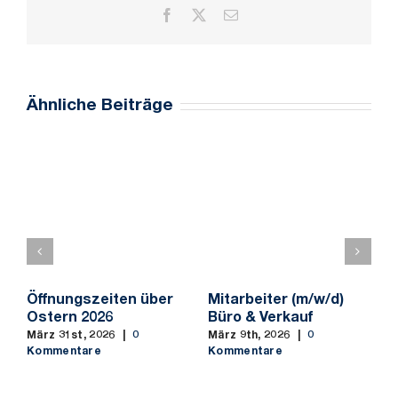
Facebook
X
E-
Mail
Ähnliche Beiträge
Öffnungszeiten über
Mitarbeiter (m/w/d)
M
Ostern 2026
Büro & Verkauf
f
S
März 31st, 2026
|
0
März 9th, 2026
|
0
b
Kommentare
Kommentare
M
K