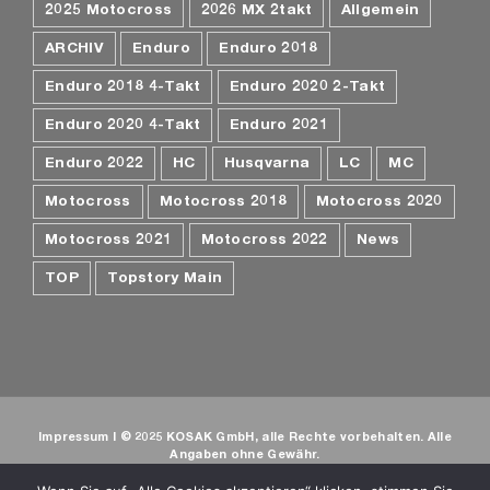
2025 Motocross
2026 MX 2takt
Allgemein
ARCHIV
Enduro
Enduro 2018
Enduro 2018 4-Takt
Enduro 2020 2-Takt
Enduro 2020 4-Takt
Enduro 2021
Enduro 2022
HC
Husqvarna
LC
MC
Motocross
Motocross 2018
Motocross 2020
Motocross 2021
Motocross 2022
News
TOP
Topstory Main
Impressum
I © 2025 KOSAK GmbH, alle Rechte vorbehalten. Alle
Angaben ohne Gewähr.
© Webdesign
Kosak Media
- Verantwortlich für den Inhalt siehe
Impressum
. Alle Inhalte sind urheberrechtlich geschützt und