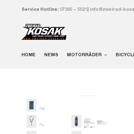
Zum
Service Hotline:
07365 – 5521
|
info@zweirad-kos
Inhalt
springen
HOME
NEWS
MOTORRÄDER
BICYCL