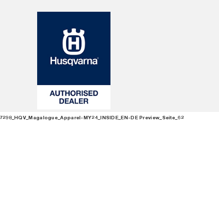
7298_HQV_Magalogue_Apparel-MY24_INSIDE_EN-DE Preview_Seite_62