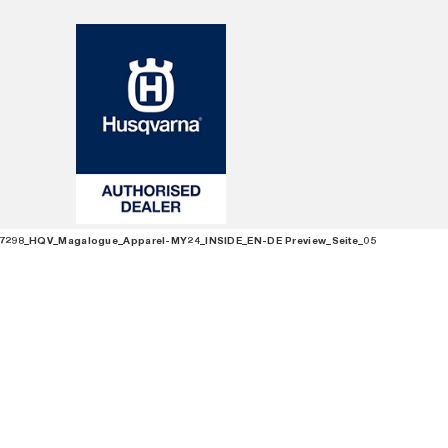
7298_HQV_Magalogue_Apparel-MY24_INSIDE_EN-DE Preview_Seite_05