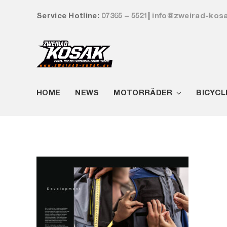
Zum
Service Hotline:
07365 – 5521
|
info@zweirad-kos
Inhalt
springen
HOME
NEWS
MOTORRÄDER
BICYCL