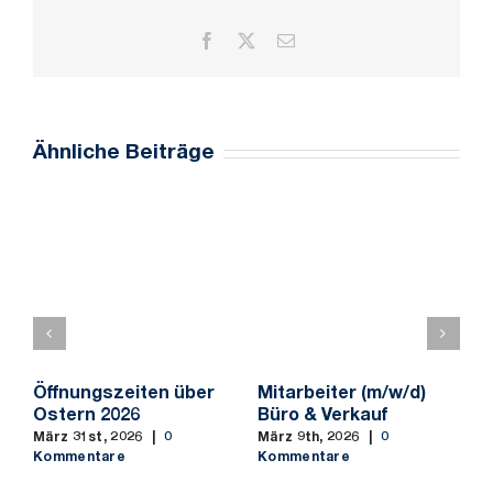
Facebook
X
E-
Mail
Ähnliche Beiträge
Öffnungszeiten über
Mitarbeiter (m/w/d)
M
Ostern 2026
Büro & Verkauf
f
S
März 31st, 2026
|
0
März 9th, 2026
|
0
b
Kommentare
Kommentare
M