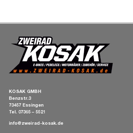
K
KOSAK GMBH
Benzstr.3
73457 Essingen
Tel. 07365 – 5521
info@zweirad-kosak.de